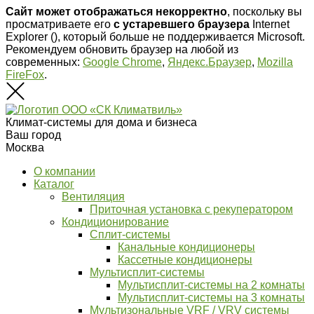
Сайт может отображаться некорректно
, поскольку вы
просматриваете его
с устаревшего браузера
Internet
Explorer (
), который больше не поддерживается Microsoft.
Рекомендуем обновить браузер на любой из
современных:
Google Chrome
,
Яндекс.Браузер
,
Mozilla
FireFox
.
Климат-системы для дома и бизнеса
Ваш город
Москва
О компании
Каталог
Вентиляция
Приточная установка с рекуператором
Кондиционирование
Сплит-системы
Канальные кондиционеры
Кассетные кондиционеры
Мультисплит-системы
Мультисплит-системы на 2 комнаты
Мультисплит-системы на 3 комнаты
Мультизональные VRF / VRV системы