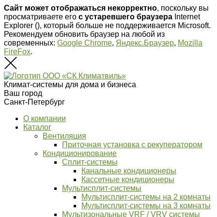
Сайт может отображаться некорректно
, поскольку вы
просматриваете его
с устаревшего браузера
Internet
Explorer (
), который больше не поддерживается Microsoft.
Рекомендуем обновить браузер на любой из
современных:
Google Chrome
,
Яндекс.Браузер
,
Mozilla
FireFox
.
Климат-системы для дома и бизнеса
Ваш город
Санкт-Петербург
О компании
Каталог
Вентиляция
Приточная установка с рекуператором
Кондиционирование
Сплит-системы
Канальные кондиционеры
Кассетные кондиционеры
Мультисплит-системы
Мультисплит-системы на 2 комнаты
Мультисплит-системы на 3 комнаты
Мультизональные VRF / VRV системы